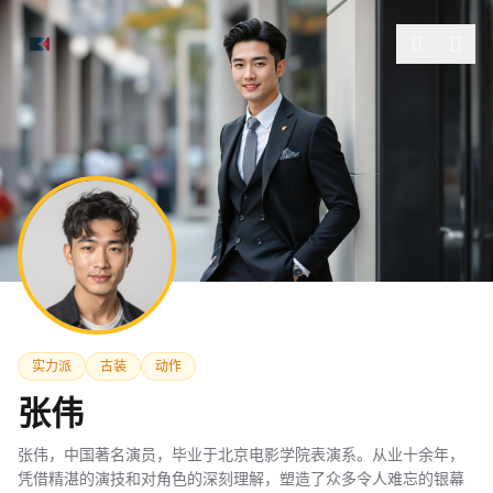
跳过导航
实力派
古装
动作
张伟
张伟，中国著名演员，毕业于北京电影学院表演系。从业十余年，
凭借精湛的演技和对角色的深刻理解，塑造了众多令人难忘的银幕